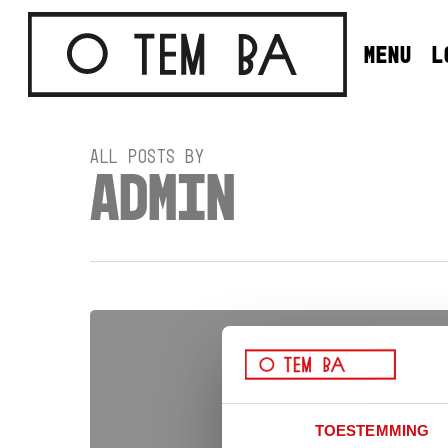
SKIP
TO
MENU
L
MAIN
CONTENT
All Posts By
ADMIN
HELLO
WORLD!
TOESTEMMING