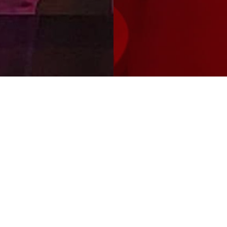
THE TASTIEST
JAPANESE RAMEN AND
GYOZA IN AMSTERDAM!
SPONTANEITY OR CERTAINTY, WE’VE GOT BOTH.
WALK IN OR RESERVE YOUR SPOT VIA THE WIDGET.
RESERVATIONS ARE ONLY AVAILABLE AT
OTEMBA
RAMEN – WEST
.
OTEMBA GYOZA – DE PIJP
IS SMALL BUT MIGHTY,
WALK-INS ONLY.