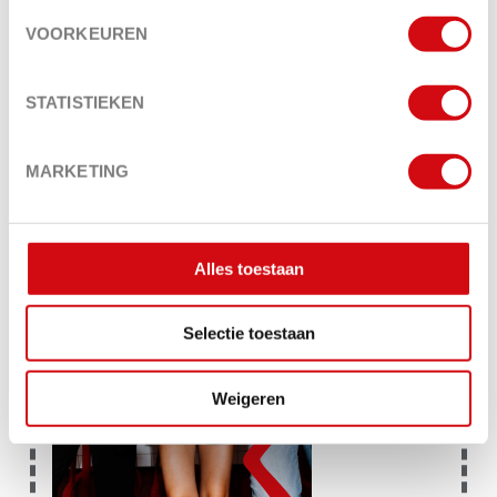
MAAR TE BOUWEN AAN IETS EIGENS: EEN PLEK
WAAR SMAAK, AVONTUUR EN EEN TIKJE
VOORKEUREN
EIGENWIJSHEID SAMENKOMEN. DAT
WERD
OTEMBA
.
STATISTIEKEN
か
MARKETING
ぞ
Alles toestaan
Selectie toestaan
く
Weigeren