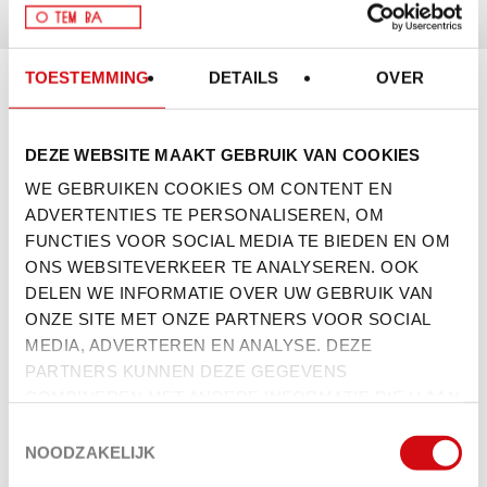
TOESTEMMING
DETAILS
OVER
BROER. ZUS.
BROER.
DEZE WEBSITE MAAKT GEBRUIK VAN COOKIES
WE GEBRUIKEN COOKIES OM CONTENT EN
TIJDENS EEN REIS DOOR AZIË WERDEN WIJ,
ADVERTENTIES TE PERSONALISEREN, OM
MARTIJN, MYRTHE EN BASTIAAN, GEGREPEN
FUNCTIES VOOR SOCIAL MEDIA TE BIEDEN EN OM
DOOR DE RAUWE ENERGIE VAN DE
ONS WEBSITEVERKEER TE ANALYSEREN. OOK
STREETFOODCULTUUR. DE DAMPENDE BOWLS, DE
DELEN WE INFORMATIE OVER UW GEBRUIK VAN
GEUREN, DE DRUKTE, DE PURE SMAKEN…
ONZE SITE MET ONZE PARTNERS VOOR SOCIAL
VOORAL RAMEN LIET ONS NIET MEER LOS.
MEDIA, ADVERTEREN EN ANALYSE. DEZE
PARTNERS KUNNEN DEZE GEGEVENS
COMBINEREN MET ANDERE INFORMATIE DIE U AAN
WAT BEGON ALS NIEUWSGIERIGHEID WERD EEN
ZE HEEFT VERSTREKT OF DIE ZE HEBBEN
SERIEUZE OBSESSIE. TERUG IN NEDERLAND
TOESTEMMINGSSELECTIE
VERZAMELD OP BASIS VAN UW GEBRUIK VAN HUN
NOODZAKELIJK
BESLOTEN WE DIE VIBE NIET LOS TE LATEN,
SERVICES.