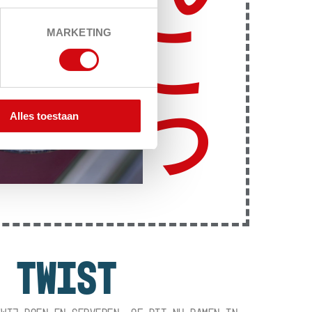
こ
MARKETING
つ
Alles toestaan
 TWIST