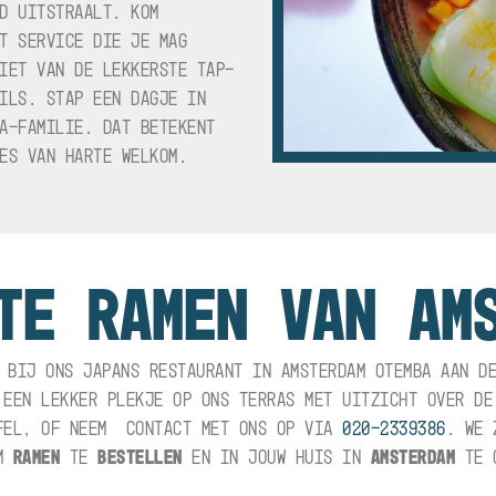
D UITSTRAALT. KOM
T SERVICE DIE JE MAG
IET VAN DE LEKKERSTE TAP-
ILS. STAP EEN DAGJE IN
A-FAMILIE. DAT BETEKENT
ES VAN HARTE WELKOM.
TE RAMEN VAN AM
 BIJ ONS JAPANS RESTAURANT IN AMSTERDAM OTEMBA AAN D
 EEN LEKKER PLEKJE OP ONS TERRAS MET UITZICHT OVER D
EL, OF NEEM CONTACT MET ONS OP VIA
020-2339386
. WE 
OM
RAMEN
TE
BESTELLEN
EN IN JOUW HUIS IN
AMSTERDAM
TE G