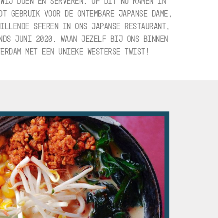
 WIJ DOEN EN SERVEREN. OF DIT NU RAMEN IN
DT GEBRUIK VOOR DE ONTEMBARE JAPANSE DAME,
HILLENDE SFEREN IN ONS JAPANSE RESTAURANT,
NDS JUNI 2020. WAAN JEZELF BIJ ONS BINNEN
TERDAM MET EEN UNIEKE WESTERSE TWIST!