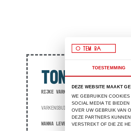
TOESTEMMING
TONKOTSU
DEZE WEBSITE MAAKT GE
RIJKE VARKENSBOUILLON. RIJK AF.
WE GEBRUIKEN COOKIES
SOCIAL MEDIA TE BIEDE
VARKENSBUIK, SHIITAKE, ZWARTE KNOFLO
OVER UW GEBRUIK VAN O
DEZE PARTNERS KUNNEN 
WANNA LEVEL UP?
ADD OTEMBA SPICY OIL
VERSTREKT OF DIE ZE H