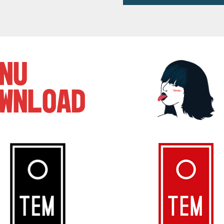
NU
WNLOAD