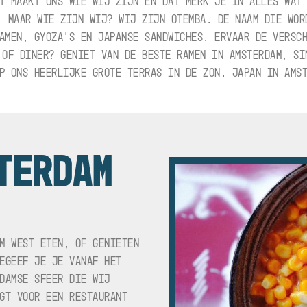
T MAAKT ONS WIE WIJ ZIJN EN DAT MERK JE IN ALLES WAT
. MAAR WIE ZIJN WIJ? WIJ ZIJN OTEMBA. DE NAAM DIE WOR
AMEN, GYOZA’S EN JAPANSE SANDWICHES. ERVAAR DE VERSC
 OF DINER? GENIET VAN DE BESTE RAMEN IN AMSTERDAM, SI
P ONS HEERLIJKE GROTE TERRAS IN DE ZON. JAPAN IN AMS
TERDAM
M WEST ETEN, OF GENIETEN
EGEEF JE JE VANAF HET
DAMSE SFEER DIE WIJ
GT VOOR EEN RESTAURANT