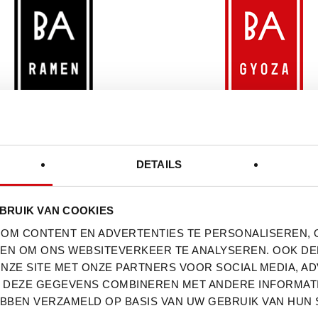
DETAILS
BRUIK VAN COOKIES
 OM CONTENT EN ADVERTENTIES TE PERSONALISEREN, 
N EN OM ONS WEBSITEVERKEER TE ANALYSEREN. OOK DE
OK, LENTE-UI, EI EN NORI.
NZE SITE MET ONZE PARTNERS VOOR SOCIAL MEDIA, A
DEZE GEGEVENS COMBINEREN MET ANDERE INFORMATIE
EBBEN VERZAMELD OP BASIS VAN UW GEBRUIK VAN HUN 